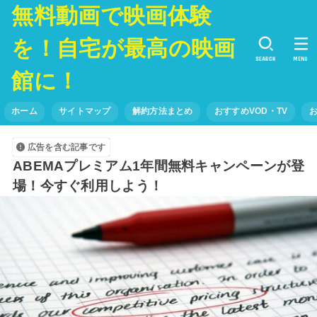
無料動画で映画体験
を！自宅が最高の映画
SEARCH
MENU
館に！
ホーム
サイトマップ
解約方法まとめ
おすすめVOD・TV
広告を含む記事です
ABEMAプレミアム1年間無料キャンペーンが登
場！今すぐ利用しよう！